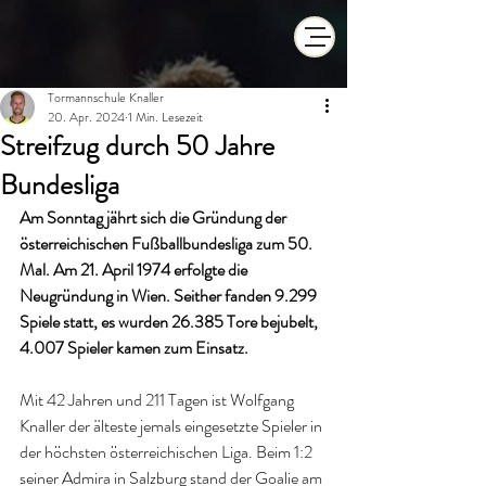
Tormannschule Knaller
20. Apr. 2024
1 Min. Lesezeit
Streifzug durch 50 Jahre
Bundesliga
Am Sonntag jährt sich die Gründung der 
österreichischen Fußballbundesliga zum 50. 
Mal. Am 21. April 1974 erfolgte die 
Neugründung in Wien. Seither fanden 9.299 
Spiele statt, es wurden 26.385 Tore bejubelt, 
4.007 Spieler kamen zum Einsatz.
Mit 42 Jahren und 211 Tagen ist Wolfgang 
Knaller der älteste jemals eingesetzte Spieler in 
der höchsten österreichischen Liga. Beim 1:2 
seiner Admira in Salzburg stand der Goalie am 